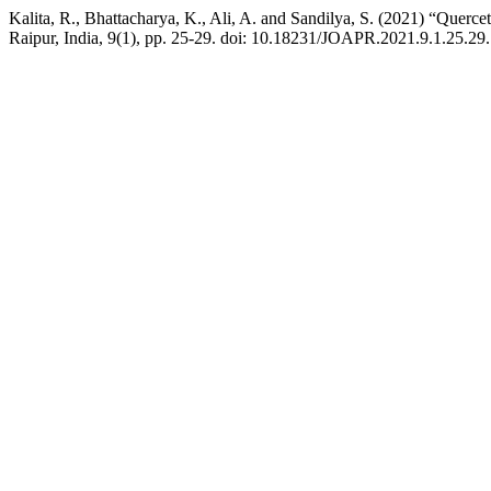
Kalita, R., Bhattacharya, K., Ali, A. and Sandilya, S. (2021) “Querce
Raipur, India, 9(1), pp. 25-29. doi: 10.18231/JOAPR.2021.9.1.25.29.